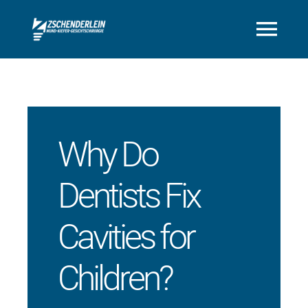
Zum
Inhalt
Togg
springen
Navi
Home
Unsere Praxis
Why Do
Dentists Fix
Leistungen
Cavities for
Kontakt
Children?